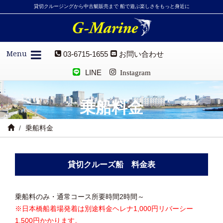
貸切クルージングから中古艇販売まで 船で遊ぶ楽しさをもっと身近に
Menu
03-6715-1655
お問い合わせ
LINE
Instagram
乗船料金
乗船料金
貸切クルーズ船 料金表
乗船料のみ・通常コース所要時間2時間～
※日本橋船着場発着は別途料金ヘレナ1,000円リバーシー
1,500円かかります。