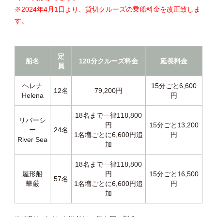
※2024年4月1日より、貸切クルーズの乗船料金を改正致しま
す。
定
船名
120分クルーズ料金
延長料金
員
ヘレナ
15分ごと6,600
12名
79,200円
Helena
円
18名まで一律118,800
リバーシ
円
15分ごと13,200
ー
24名
1名増ごとに6,600円追
円
River Sea
加
18名まで一律118,800
屋形船
円
15分ごと16,500
57名
華厳
1名増ごとに6,600円追
円
加